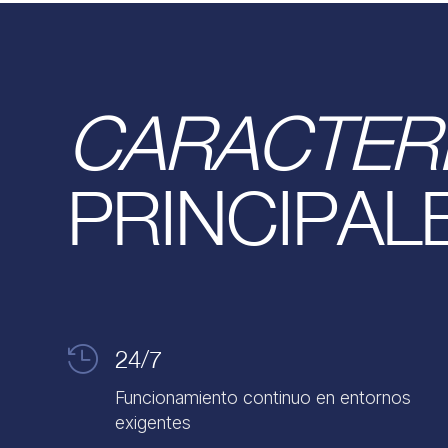
CARACTERÍ
PRINCIPAL

24/7
Funcionamiento continuo en entornos
exigentes